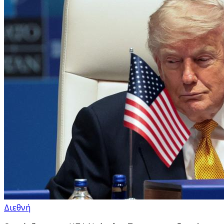
Διεθνή