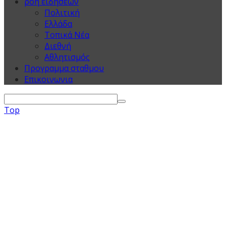
ροη ειδησεων
Πολιτική
Ελλάδα
Τοπικά Νέα
Διεθνή
Αθλητισμός
Προγραμμα σταθμου
Επικοινωνια
Top