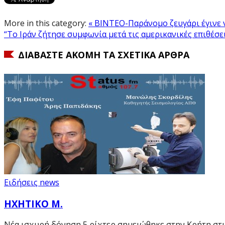
More in this category:
« ΒΙΝΤΕΟ-Παράνομο ζευγάρι έγινε v
“Το Ιράν ζήτησε συμφωνία μετά τις αμερικανικές επιθέσε
ΔΙΑΒΆΣΤΕ ΑΚΌΜΗ ΤΑ ΣΧΕΤΙΚΆ ΆΡΘΡΑ
Ειδήσεις news
ΗΧΗΤΙΚΟ Μ.
Νέα ισχυρή δόνηση 5 ρίχτερ σημειώθηκε στην Κρήτη στις