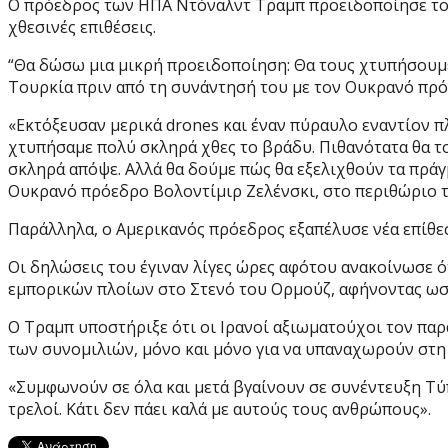
Ο πρόεδρος των ΗΠΑ Ντόναλντ Τραμπ προειδοποίησε το Ιρ
χθεσινές επιθέσεις.
“Θα δώσω μια μικρή προειδοποίηση: Θα τους χτυπήσουμ
Τουρκία πριν από τη συνάντησή του με τον Ουκρανό πρό
«Εκτόξευσαν μερικά drones και έναν πύραυλο εναντίον πλ
χτυπήσαμε πολύ σκληρά χθες το βράδυ. Πιθανότατα θα τ
σκληρά απόψε. Αλλά θα δούμε πώς θα εξελιχθούν τα πράγ
Ουκρανό πρόεδρο Βολοντίμιρ Ζελένσκι, στο περιθώριο 
Παράλληλα, ο Αμερικανός πρόεδρος εξαπέλυσε νέα επίθεσ
Οι δηλώσεις του έγιναν λίγες ώρες αφότου ανακοίνωσε ότι
εμπορικών πλοίων στο Στενό του Ορμούζ, αφήνοντας ωστ
Ο Τραμπ υποστήριξε ότι οι Ιρανοί αξιωματούχοι τον πα
των συνομιλιών, μόνο και μόνο για να υπαναχωρούν στη
«Συμφωνούν σε όλα και μετά βγαίνουν σε συνέντευξη Τύπο
τρελοί. Κάτι δεν πάει καλά με αυτούς τους ανθρώπους».