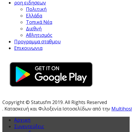
ροη ειδησεων
Πολιτική
Ελλάδα
Τοπικά Νέα
Διεθνή
Αθλητισμός
Προγραμμα σταθμου
Επικοινωνια
Copyright © Statusfm 2019. All Rights Reserved
. Κατασκευή και Φιλοξενία Ιστοσελίδων από την
Multihos
Αρχικη
Συνεντεύξεις