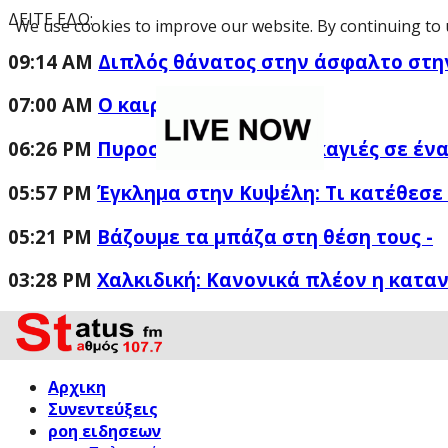
ΔΕΙΤΕ ΕΔΩ:
We use cookies to improve our website. By continuing to 
09:14 AM
Διπλός θάνατος στην άσφαλτο στη
07:00 AM
Ο καιρός σήμερα
06:26 PM
Πυροσβεστική: 44 πυρκαγιές σε ένα
05:57 PM
Έγκλημα στην Κυψέλη: Τι κατέθεσε
05:21 PM
Βάζουμε τα μπάζα στη θέση τους -
03:28 PM
Χαλκιδική: Κανονικά πλέον η κατα
Αρχικη
Συνεντεύξεις
ροη ειδησεων