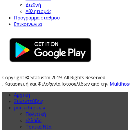
Διεθνή
Αθλητισμός
Προγραμμα σταθμου
Επικοινωνια
Copyright © Statusfm 2019. All Rights Reserved
. Κατασκευή και Φιλοξενία Ιστοσελίδων από την
Multihos
Αρχικη
Συνεντεύξεις
ροη ειδησεων
Πολιτική
Ελλάδα
Τοπικά Νέα