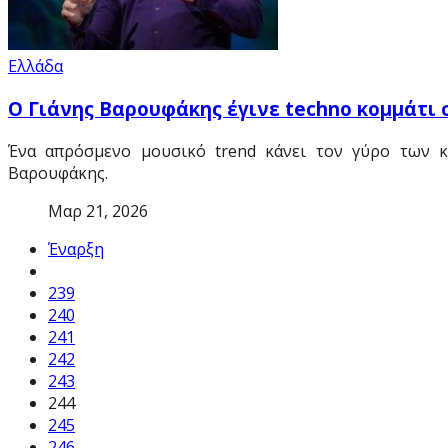
Ελλάδα
Ο Γιάνης Βαρουφάκης έγινε techno κομμάτι 
Ένα απρόσμενο μουσικό trend κάνει τον γύρο των κλ
Βαρουφάκης.
Μαρ 21, 2026
Έναρξη
239
240
241
242
243
244
245
246