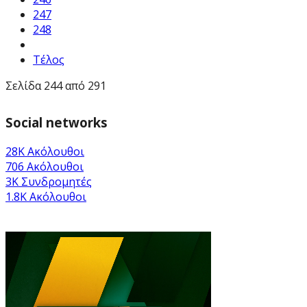
247
248
Τέλος
Σελίδα 244 από 291
Social networks
28K
Ακόλουθοι
706
Ακόλουθοι
3K
Συνδρομητές
1.8K
Ακόλουθοι