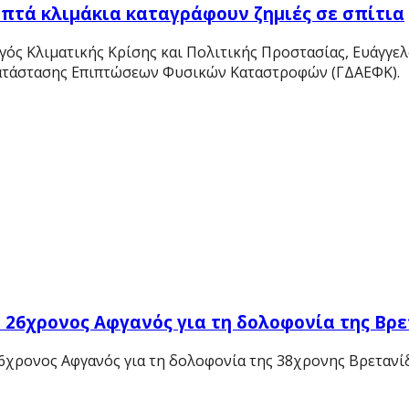
Επτά κλιμάκια καταγράφουν ζημιές σε σπίτια
ός Κλιματικής Κρίσης και Πολιτικής Προστασίας, Ευάγγελ
κατάστασης Επιπτώσεων Φυσικών Καταστροφών (ΓΔΑΕΦΚ).
ο 26χρονος Αφγανός για τη δολοφονία της Βρ
26χρονος Αφγανός για τη δολοφονία της 38χρονης Βρετανί