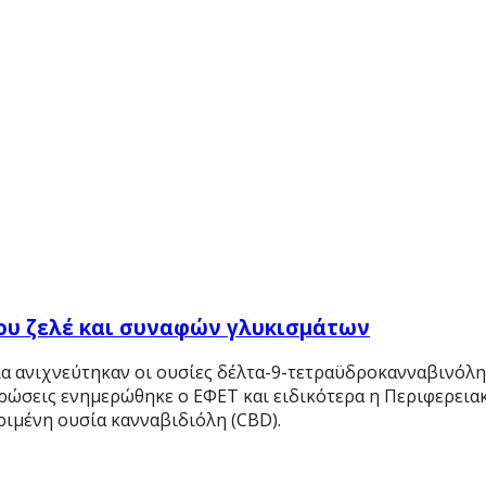
ου ζελέ και συναφών γλυκισμάτων
ία ανιχνεύτηκαν οι ουσίες δέλτα-9-τετραϋδροκανναβινόλη 
ρώσεις ενημερώθηκε ο ΕΦΕΤ και ειδικότερα η Περιφερειακ
ριμένη ουσία κανναβιδιόλη (CBD).