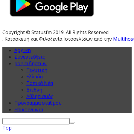
Copyright © Statusfm 2019. All Rights Reserved
. Κατασκευή και Φιλοξενία Ιστοσελίδων από την
Multihos
Αρχικη
Συνεντεύξεις
ροη ειδησεων
Πολιτική
Ελλάδα
Τοπικά Νέα
Διεθνή
Αθλητισμός
Προγραμμα σταθμου
Επικοινωνια
Top