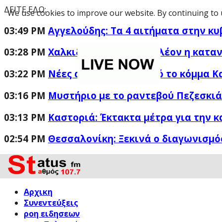
ΔΕΙΤΕ ΕΔΩ:
We use cookies to improve our website. By continuing to 
03:49 PM
Αγγελούδης: Τα 4 αιτήματα στην κυ
03:28 PM
Χαλκιδική: Κανονικά πλέον η κατα
03:22 PM
Νέες αποχωρήσεις από το κόμμα Κ
03:16 PM
Μυστήριο με το ραντεβού Πεζεσκιάν
03:13 PM
Καστοριά: Έκτακτα μέτρα για την 
02:54 PM
Θεσσαλονίκη: Ξεκινά ο διαγωνισμός
Αρχικη
Συνεντεύξεις
ροη ειδησεων