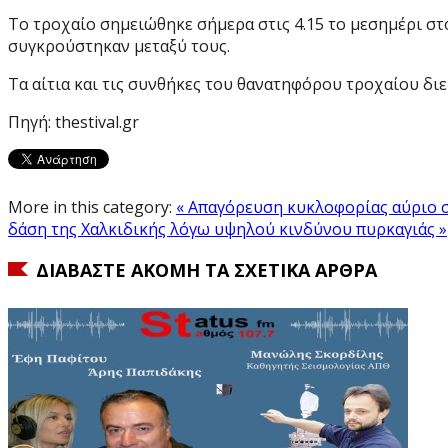
Το τροχαίο σημειώθηκε σήμερα στις 4.15 το μεσημέρι σ
συγκρούστηκαν μεταξύ τους.
Τα αίτια και τις συνθήκες του θανατηφόρου τροχαίου δ
Πηγή: thestival.gr
More in this category:
« Απαγόρευση κυκλοφορίας αύριο 
δάση της Χαλκιδικής λόγω υψηλού κινδύνου πυρκαγιάς »
ΔΙΑΒΆΣΤΕ ΑΚΌΜΗ ΤΑ ΣΧΕΤΙΚΆ ΆΡΘΡΑ