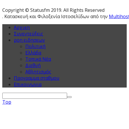
Copyright © Statusfm 2019. All Rights Reserved
. Κατασκευή και Φιλοξενία Ιστοσελίδων από την
Multihos
Αρχικη
Συνεντεύξεις
ροη ειδησεων
Πολιτική
Ελλάδα
Τοπικά Νέα
Διεθνή
Αθλητισμός
Προγραμμα σταθμου
Επικοινωνια
Top