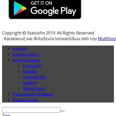
Copyright © Statusfm 2019. All Rights Reserved
. Κατασκευή και Φιλοξενία Ιστοσελίδων από την
Multihos
Αρχικη
Συνεντεύξεις
ροη ειδησεων
Πολιτική
Ελλάδα
Τοπικά Νέα
Διεθνή
Αθλητισμός
Προγραμμα σταθμου
Επικοινωνια
Top