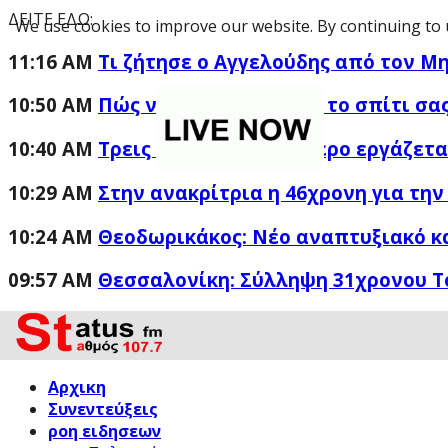
ΔΕΙΤΕ ΕΔΩ:
We use cookies to improve our website. By continuing to 
11:16 AM
Τι ζήτησε ο Αγγελούδης από τον Μ
10:50 AM
Πώς να προστατέψετε το σπίτι σας
10:40 AM
Τρεις φορές περισσότερο εργάζετα
10:29 AM
Στην ανακρίτρια η 46χρονη για την
10:24 AM
Θεοδωρικάκος: Νέο αναπτυξιακό κ
09:57 AM
Θεσσαλονίκη: Σύλληψη 31χρονου Τ
Αρχικη
Συνεντεύξεις
ροη ειδησεων