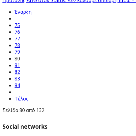
Πρύτανης ΑΠΘ στον Status: Δεν κάνουμε σπιθαμή πίσω – 
Έναρξη
75
76
77
78
79
80
81
82
83
84
Τέλος
Σελίδα 80 από 132
Social networks