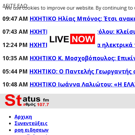
ΔΕΙΤΕ ΕΔΩ:
We use cookies to improve our website. By continuing to 
09:47 AM
HXHTIKO Ηλίας Μπόνος: Έτσι ανακ
07:43 AM
ΗΧΗΤΙΚΟ Μ. Παπαποστόλου: Κλείσι
12:24 PM
ΗΧΗΤΙΚΟ Ιαβέρης για τα ηλεκτρικά 
10:35 AM
ΗΧΗΤΙΚΟ Κ. Μοσχοβόπουλος: Επικί
05:44 PM
ΗΧΗΤΙΚΟ: Ο Παντελής Γεωργαντής 
10:48 AM
ΗΧΗΤΙΚΟ Ιωάννα Λαλιώτου: «Η ΕΛΑ
Αρχικη
Συνεντεύξεις
ροη ειδησεων