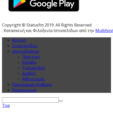
Copyright © Statusfm 2019. All Rights Reserved
. Κατασκευή και Φιλοξενία Ιστοσελίδων από την
Multihos
Αρχικη
Συνεντεύξεις
ροη ειδησεων
Πολιτική
Ελλάδα
Τοπικά Νέα
Διεθνή
Αθλητισμός
Προγραμμα σταθμου
Επικοινωνια
Top