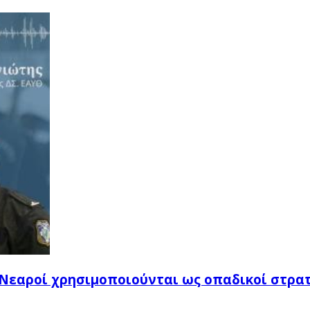
 "Νεαροί χρησιμοποιούνται ως οπαδικοί στρα