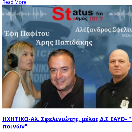
Read More
ΗΧΗΤΙΚΟ-Αλ. Σφελινιώτης, μέλος Δ.Σ ΕΑΥΘ-
ποινών"