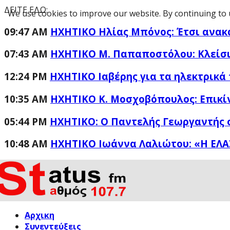
ΔΕΙΤΕ ΕΔΩ:
We use cookies to improve our website. By continuing to 
09:47 AM
HXHTIKO Ηλίας Μπόνος: Έτσι ανακ
07:43 AM
ΗΧΗΤΙΚΟ Μ. Παπαποστόλου: Κλείσι
12:24 PM
ΗΧΗΤΙΚΟ Ιαβέρης για τα ηλεκτρικά 
10:35 AM
ΗΧΗΤΙΚΟ Κ. Μοσχοβόπουλος: Επικί
05:44 PM
ΗΧΗΤΙΚΟ: Ο Παντελής Γεωργαντής 
10:48 AM
ΗΧΗΤΙΚΟ Ιωάννα Λαλιώτου: «Η ΕΛΑ
Αρχικη
Συνεντεύξεις