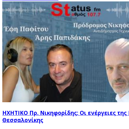
HXHTIKO Πρ. Νικηφορίδης: Οι ενέργειες τη
Θεσσαλονίκης