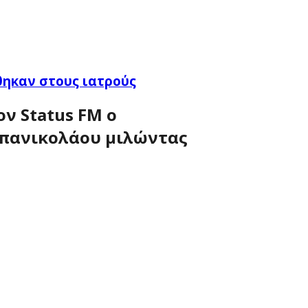
θηκαν στους ιατρούς
ν Status FM o
απανικολάου μιλώντας