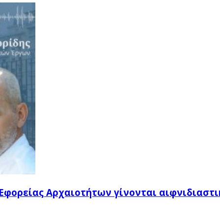
ς Εφορείας Αρχαιοτήτων γίνονται αιφνιδιαστ