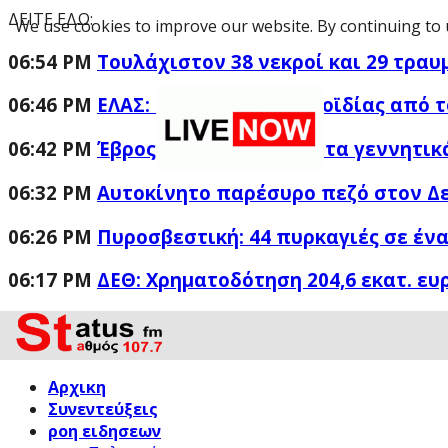
ΔΕΙΤΕ ΕΔΩ:
We use cookies to improve our website. By continuing to 
06:54 PM
Τουλάχιστον 38 νεκροί και 29 τραυ
06:46 PM
ΕΛΑΣ: «Βιομηχανία κοροϊδίας από τ
06:42 PM
Έβρος: Άνδρας έδειχνε τα γεννητικ
06:32 PM
Αυτοκίνητο παρέσυρο πεζό στον 
06:26 PM
Πυροσβεστική: 44 πυρκαγιές σε ένα
06:17 PM
ΔΕΘ: Χρηματοδότηση 204,6 εκατ. ευ
Αρχικη
Συνεντεύξεις
ροη ειδησεων