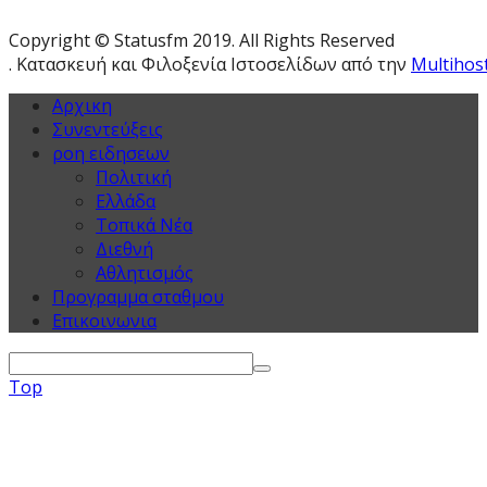
Copyright © Statusfm 2019. All Rights Reserved
. Κατασκευή και Φιλοξενία Ιστοσελίδων από την
Multihos
Αρχικη
Συνεντεύξεις
ροη ειδησεων
Πολιτική
Ελλάδα
Τοπικά Νέα
Διεθνή
Αθλητισμός
Προγραμμα σταθμου
Επικοινωνια
Top