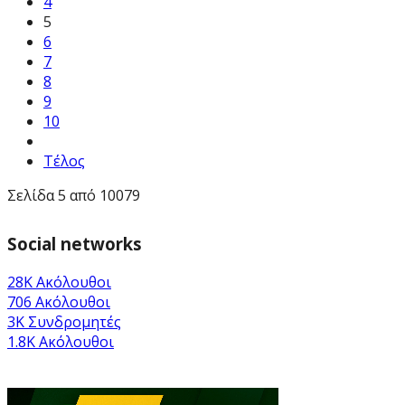
4
5
6
7
8
9
10
Τέλος
Σελίδα 5 από 10079
Social networks
28K
Ακόλουθοι
706
Ακόλουθοι
3K
Συνδρομητές
1.8K
Ακόλουθοι