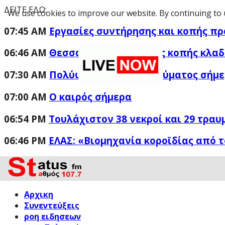
ΔΕΙΤΕ ΕΔΩ:
We use cookies to improve our website. By continuing to 
07:45 AM
Εργασίες συντήρησης και κοπής πρ
06:46 AM
Θεσσαλονίκη: Εργασίες κοπής κλαδ
07:30 AM
Πολύωρες διακοπές ρεύματος σήμε
07:00 AM
Ο καιρός σήμερα
06:54 PM
Τουλάχιστον 38 νεκροί και 29 τραυ
06:46 PM
ΕΛΑΣ: «Βιομηχανία κοροϊδίας από τ
Αρχικη
Συνεντεύξεις
ροη ειδησεων