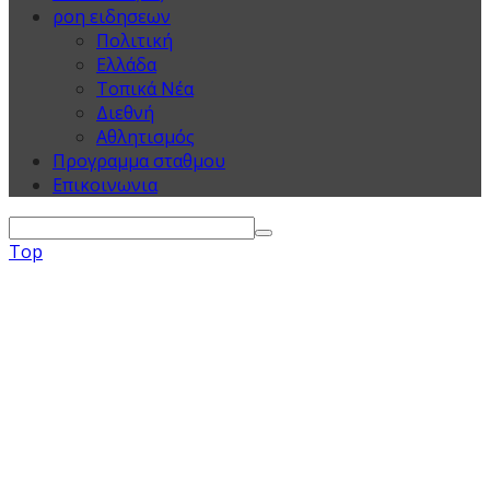
ροη ειδησεων
Πολιτική
Ελλάδα
Τοπικά Νέα
Διεθνή
Αθλητισμός
Προγραμμα σταθμου
Επικοινωνια
Top