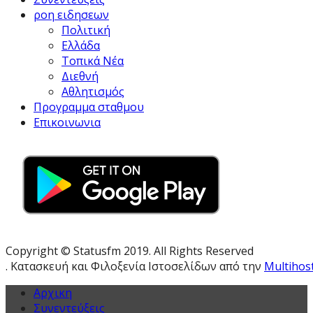
ροη ειδησεων
Πολιτική
Ελλάδα
Τοπικά Νέα
Διεθνή
Αθλητισμός
Προγραμμα σταθμου
Επικοινωνια
Copyright © Statusfm 2019. All Rights Reserved
. Κατασκευή και Φιλοξενία Ιστοσελίδων από την
Multihos
Αρχικη
Συνεντεύξεις