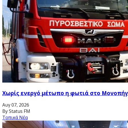
Χωρίς ενεργό μέτωπο η φωτιά στο Μονοπήγ
Αυγ 07, 2026
By Status FM
Τοπικά Νέα