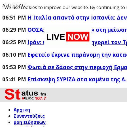
ΔΕΙΤΕ ΕΔΩ:
We use cookies to improve our website. By continuing to 
06:51 PM
Η Ιταλία απαντά στην Ισπανία: Δε
06:29 PM
ΟΟΣΑ: «Πρωταθλήτρια» στη μείωση
06:25 PM
Ιράν: Ο Γκαλιμπάφ κατηγορεί τον Τ
06:10 PM
Εφετείο έκρινε παράνομη την κατα
05:53 PM
Φωτιά σε δάσος στην περιοχή Ερμα
05:41 PM
Επίσκεψη ΣΥΡΙΖΑ στα καμένα της Δ.
Αρχικη
Συνεντεύξεις
ροη ειδησεων