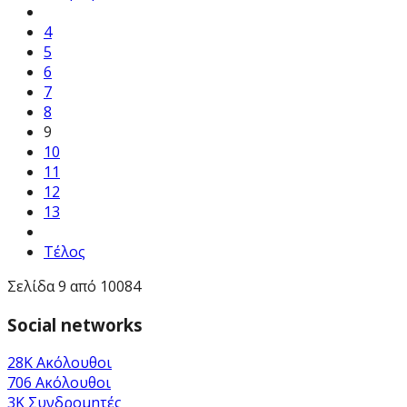
4
5
6
7
8
9
10
11
12
13
Τέλος
Σελίδα 9 από 10084
Social networks
28K
Ακόλουθοι
706
Ακόλουθοι
3K
Συνδρομητές