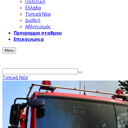
Πολιτική
Ελλάδα
Τοπικά Νέα
Διεθνή
Αθλητισμός
Προγραμμα σταθμου
Επικοινωνια
Menu
Τοπικά Νέα