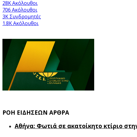
28K
Ακόλουθοι
706
Ακόλουθοι
3K
Συνδρομητές
1.8K
Ακόλουθοι
ΡΟΗ ΕΙΔΗΣΕΩΝ ΑΡΘΡΑ
Αθήνα: Φωτιά σε ακατοίκητο κτίριο στ