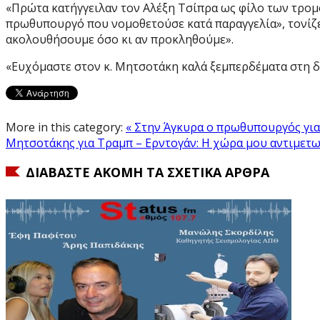
«Πρώτα κατήγγειλαν τον Αλέξη Τσίπρα ως φίλο των τρο
πρωθυπουργό που νομοθετούσε κατά παραγγελία», τονίζει 
ακολουθήσουμε όσο κι αν προκληθούμε».
«Ευχόμαστε στον κ. Μητσοτάκη καλά ξεμπερδέματα στη δε
More in this category:
« Στην Άγκυρα ο πρωθυπουργός για
Μητσοτάκης για Τραμπ – Ερντογάν: Η χώρα μου αντιμετωπ
ΔΙΑΒΆΣΤΕ ΑΚΌΜΗ ΤΑ ΣΧΕΤΙΚΆ ΆΡΘΡΑ