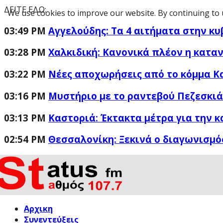
ΔΕΙΤΕ ΕΔΩ:
We use cookies to improve our website. By continuing to 
03:49 PM
Αγγελούδης: Τα 4 αιτήματα στην κυ
03:28 PM
Χαλκιδική: Κανονικά πλέον η κατα
03:22 PM
Νέες αποχωρήσεις από το κόμμα Κ
03:16 PM
Μυστήριο με το ραντεβού Πεζεσκιάν
03:13 PM
Καστοριά: Έκτακτα μέτρα για την 
02:54 PM
Θεσσαλονίκη: Ξεκινά ο διαγωνισμός
Αρχικη
Συνεντεύξεις