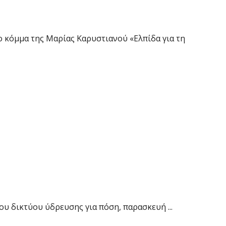
 κόμμα της Μαρίας Καρυστιανού «Ελπίδα για τη
υ δικτύου ύδρευσης για πόση, παρασκευή ...