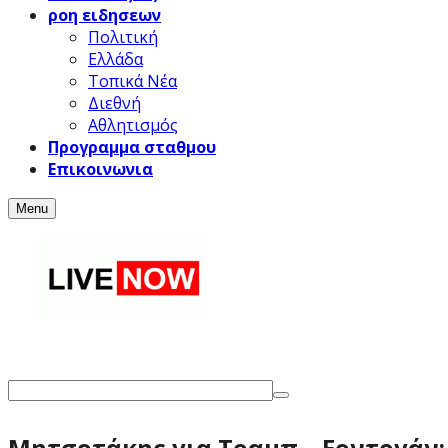
ροη ειδησεων
Πολιτική
Ελλάδα
Τοπικά Νέα
Διεθνή
Αθλητισμός
Προγραμμα σταθμου
Επικοινωνια
Menu
Μητσοτάκης για Τραμπ – Ερντογάν: