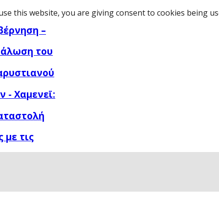
use this website, you are giving consent to cookies being u
βέρνηση –
νάλωση του
αρυστιανού
 - Χαμενεϊ:
καταστολή
 με τις