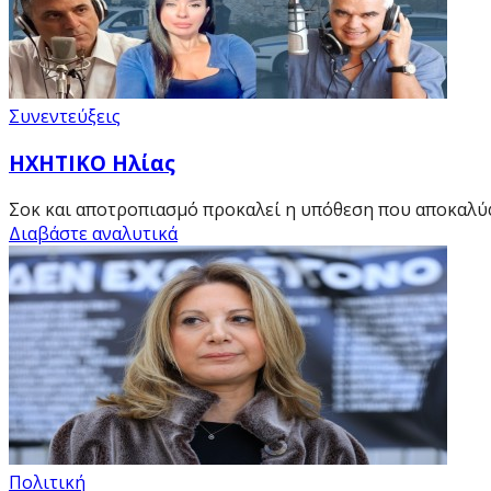
Συνεντεύξεις
HXHTIKO Ηλίας
Σοκ και αποτροπιασμό προκαλεί η υπόθεση που αποκαλύ
Διαβάστε αναλυτικά
Πολιτική